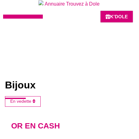
K'DOLE
HÔTELS-BARS-RESTAURANTS
Bijoux
Bijoux
En vedette
OR EN CASH