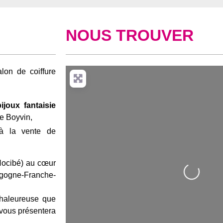
NOUS TROUVER
alon de coiffure
joux fantaisie
ue Boyvin,
 à la vente de
Loading...
Nocibé) au cœur
urgogne-Franche-
chaleureuse que
 vous présentera