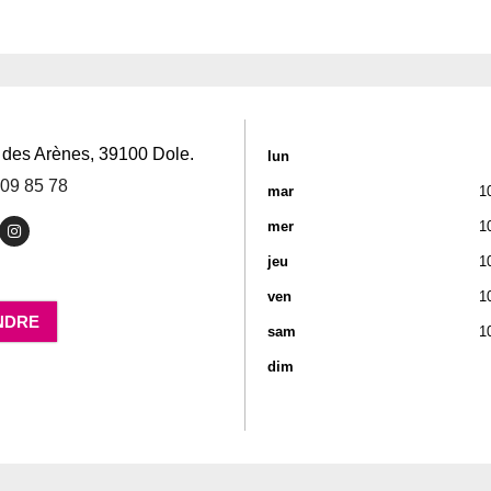
:
 des Arènes
,
39100
Dole
.
lun
 09 85 78
mar
1
mer
1
jeu
1
ven
1
NDRE
sam
1
dim