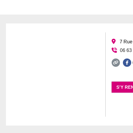
7 Rue
06 63
S'Y RE