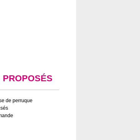
S PROPOSÉS
ose de perruque
isés
mmande