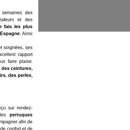
s semaines des
éateurs et des
e fais les plus
 l’Espagne
. Ainsi
.
et soignées, ses
xcellent rapport
 faire plaisir.
 des ceintures,
rs, des perles,
eçu sur rendez-
 les
perruques
mpagner afin de
 de confort et de