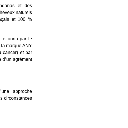
andanas et des
cheveux naturels
nçais et 100 %
 reconnu par le
de la marque ANY
u cancer) et par
e d’un agrément
’une approche
es circonstances