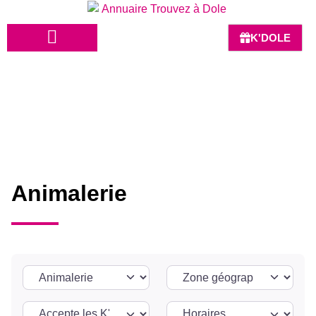
K'DOLE
HÔTELS-BARS-RESTAURANTS
Animalerie
Animalerie