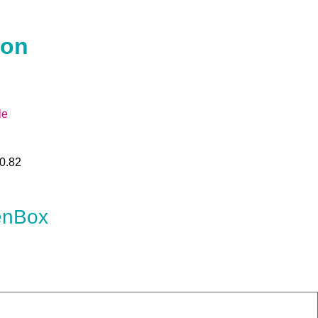
ion
le
0.82
eenBox