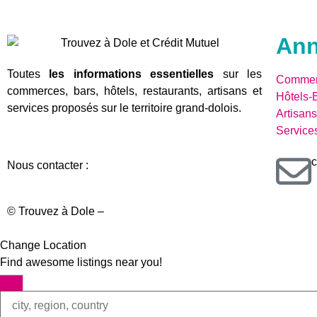
Ann
Toutes
les informations essentielles
sur les
Commer
commerces, bars, hôtels, restaurants, artisans et
Hôtels-
services proposés sur le territoire grand-dolois.
Artisans
Service
c
Nous contacter :
© Trouvez à Dole –
Mentions légales
Change Location
Find awesome listings near you!
Change Location