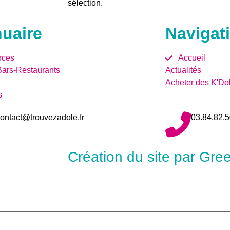
sélection.
uaire
Navigat
ces
Accueil
Bars-Restaurants
Actualités
Acheter des K'Do
s
ontact@trouvezadole.fr
03.84.82.5
Création du site par Gr