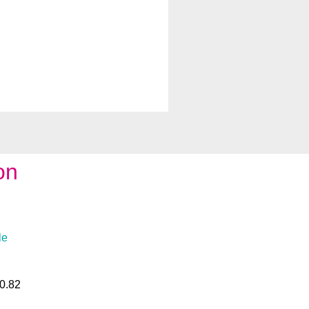
on
le
0.82