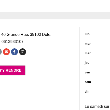
:
lun
40 Grande Rue
,
39100
Dole
.
0613933107
mar
mer
jeu
S'Y RENDRE
ven
sam
dim
Le samedi su