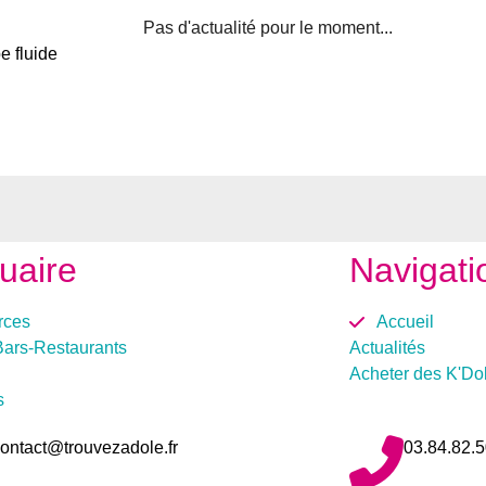
Aucun résultat trouvé pour
e fluide
votre sélection.
uaire
Navigati
ces
Accueil
Bars-Restaurants
Actualités
Acheter des K'Do
s
ontact@trouvezadole.fr
03.84.82.5