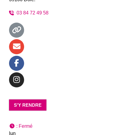
03 84 72 49 58
S'Y RENDRE
:
Fermé
lun