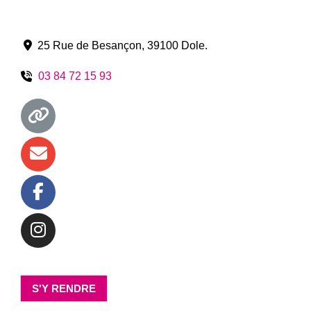
25 Rue de Besançon
,
39100
Dole
.
03 84 72 15 93
S'Y RENDRE