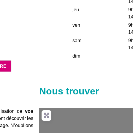
14
jeu
9h
14
ven
9h
14
sam
9h
14
dim
DRE
Nous trouver
lisation de
vos
nt découvrir les
llage. N’oublions