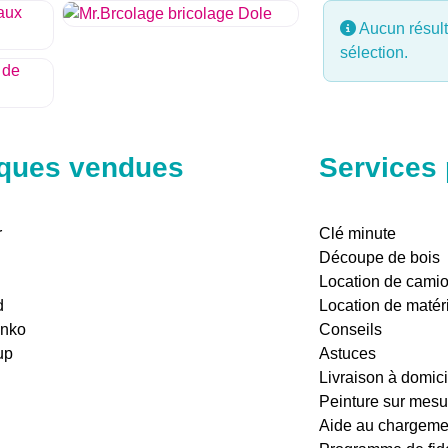
Aucun résult
sélection.
ques vendues
Services
r
Clé minute
Découpe de bois
Location de cami
d
Location de matér
anko
Conseils
up
Astuces
Livraison à domici
Peinture sur mesu
Aide au chargeme