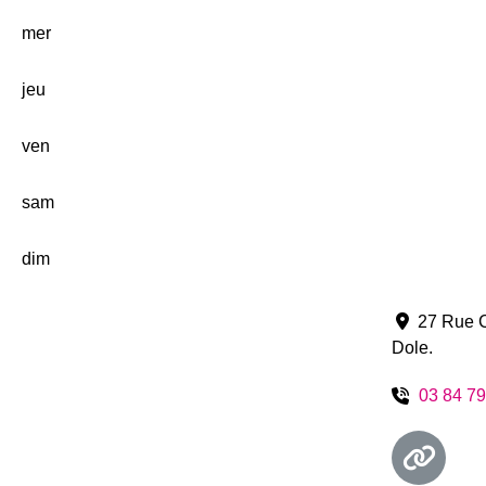
mer
jeu
ven
sam
dim
27 Rue C
Dole
.
03 84 79