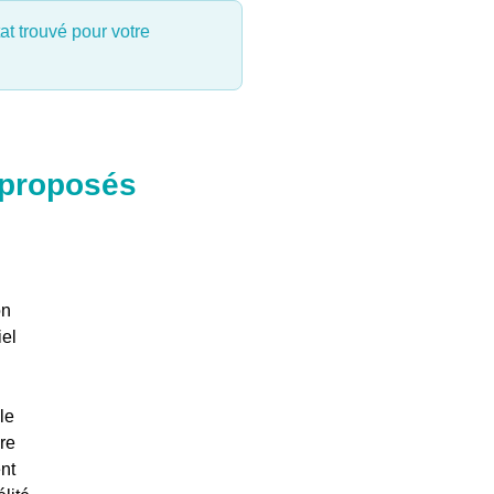
at trouvé pour votre
 proposés
on
iel
le
re
nt