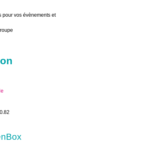
s pour vos évènements et
groupe
ion
le
0.82
eenBox