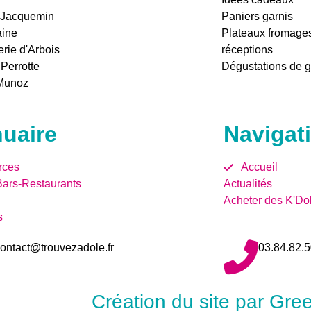
e Jacquemin
Paniers garnis
aine
Plateaux fromage
erie d'Arbois
réceptions
Perrotte
Dégustations de 
 Munoz
uaire
Navigat
ces
Accueil
Bars-Restaurants
Actualités
Acheter des K'Do
s
ontact@trouvezadole.fr
03.84.82.5
Création du site par Gr