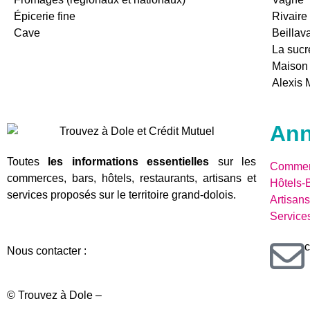
Épicerie fine
Rivair
Cave
Beillav
La sucr
Maison 
Alexis
Ann
Toutes
les informations essentielles
sur les
Commer
commerces, bars, hôtels, restaurants, artisans et
Hôtels-
services proposés sur le territoire grand-dolois.
Artisans
Service
c
Nous contacter :
© Trouvez à Dole –
Mentions légales