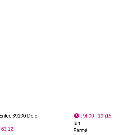
Enfer
,
39100
Dole
.
:
9h00 - 19h15
lun
 63 12
Fermé