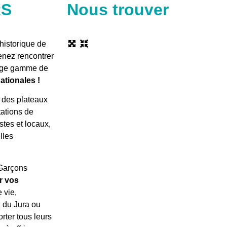
RS
Nous trouver
historique de
enez rencontrer
arge gamme de
ationales !
 des plateaux
ations de
stes et locaux,
lles
 Garçons
r vos
 vie,
x du Jura ou
rter tous leurs