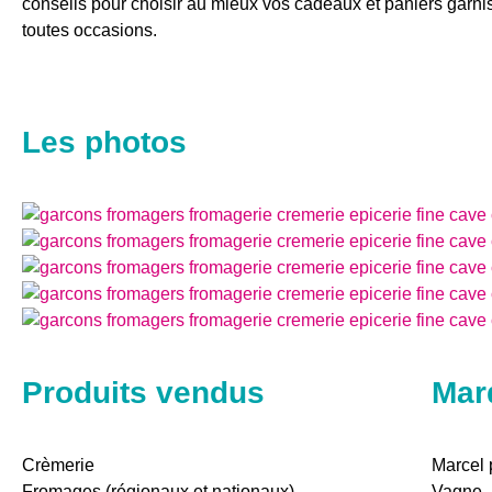
conseils pour choisir au mieux vos cadeaux et paniers garnis,
toutes occasions.
Les photos
Produits vendus
Mar
Crèmerie
Marcel 
Fromages (régionaux et nationaux)
Vagne