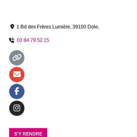
1 Bd des Frères Lumière
,
39100
Dole
.
03 84 79 52 15
S'Y RENDRE