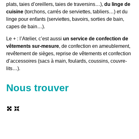
plats, taies d’oreillers, taies de traversins…),
du l
inge de
cuisine
(torchons, carrés de serviettes, tabliers…) et du
l
inge pour enfants (serviettes, bavoirs, sorties de bain,
capes de bain…).
Le + : l’Atelier, c’est aussi
un service de confection de
vêtements sur-mesure
, de c
onfection en ameublement,
r
evêtement de sièges, r
eprise de vêtements et c
onfection
d’accessoires (sacs à main, foulards, coussins, couvre-
lits…).
Nous trouver