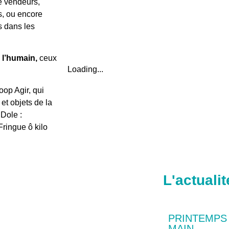
me vendeurs,
és, ou encore
s dans les
 l’humain,
ceux
Loading...
oop Agir, qui
et objets de la
Dole :
Fringue ô kilo
L'actualit
PRINTEMPS
MAIN