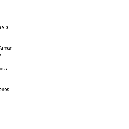
 vip
 Armani
r
oss
ones
l