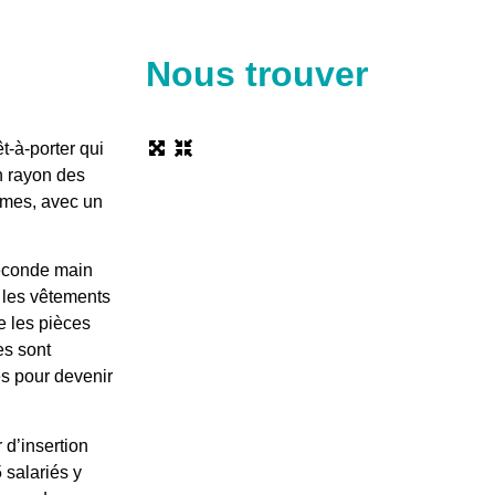
Nous trouver
t-à-porter qui
n rayon des
mes, avec un
 seconde main
, les vêtements
e les pièces
es sont
es pour devenir
 d’insertion
 salariés y