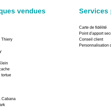
ques vendues
Services
Carte de fidélité
Point d'apport se
 Thiery
Conseil client
o
Personnalisation d
y
Klein
cache
 tortue
& Cabana
ark