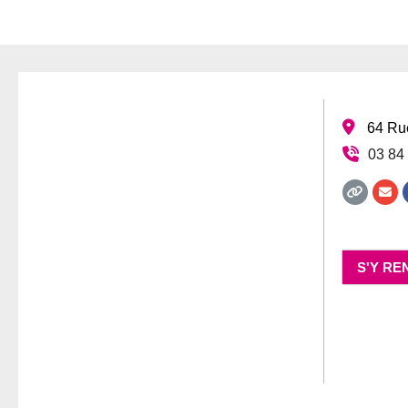
64 Ru
03 84
S'Y RE