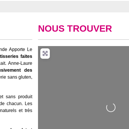
NOUS TROUVER
nde Apporte Le
isseries faites
lait. Anne-Laure
usivement des
rie sans gluten,
et sans produit
 de chacun. L
es
Loading...
naturels et très