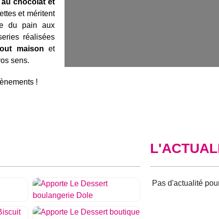
au chocolat et
ttes et méritent
ue du pain aux
series réalisées
tout maison
et
vos sens.
vènements !
L'ACTUAL
Aucun résultat
sélection.