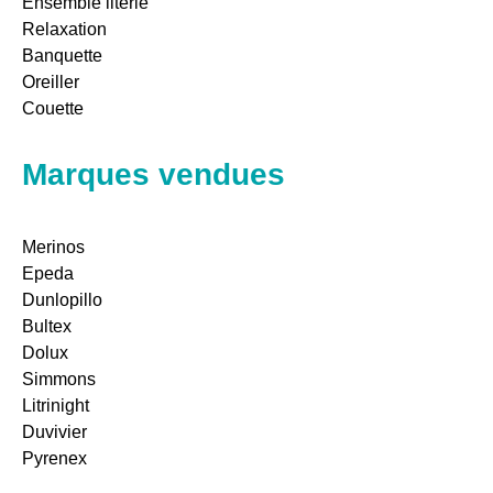
Ensemble literie
Relaxation
Banquette
Oreiller
Couette
Marques vendues
Merinos
Epeda
Dunlopillo
Bultex
Dolux
Simmons
Litrinight
Duvivier
Pyrenex