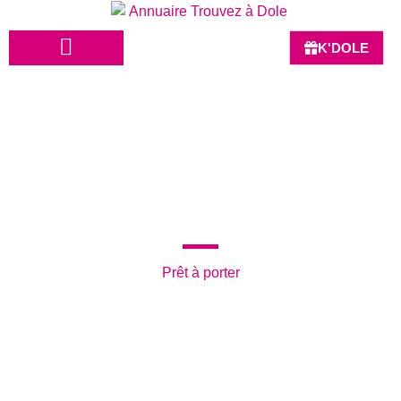
K'DOLE
HÔTELS-BARS-RESTAURANTS
Retour à la recherche
INTERFRINGUE
Prêt à porter