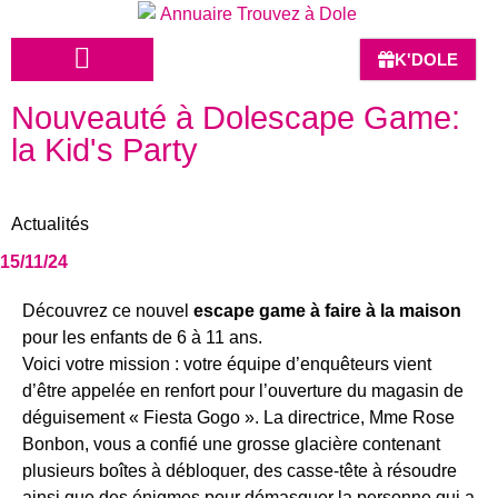
K'DOLE
Nouveauté à Dolescape Game:
HÔTELS-BARS-RESTAURANTS
la Kid's Party
Actualités
15/11/24
Découvrez ce nouvel
escape game à faire à la maison
pour les enfants de 6 à 11 ans.
Voici votre mission : votre équipe d’enquêteurs vient
d’être appelée en renfort pour l’ouverture du magasin de
déguisement « Fiesta Gogo ». La directrice, Mme Rose
Bonbon, vous a confié une grosse glacière contenant
plusieurs boîtes à débloquer, des casse-tête à résoudre
ainsi que des énigmes pour démasquer la personne qui a