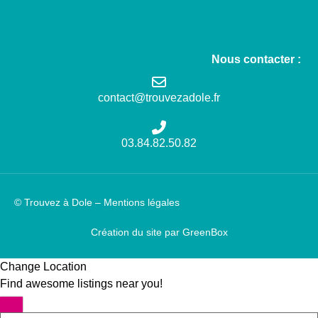
Nous contacter :
contact@trouvezadole.fr
03.84.82.50.82
© Trouvez à Dole –
Mentions légales
Création du site par GreenBox
Change Location
Find awesome listings near you!
Change Location